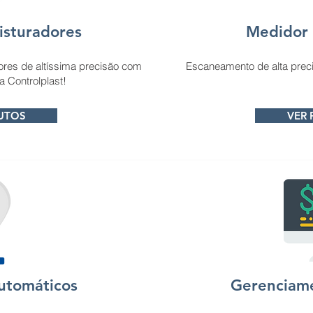
isturadores
Medidor 
res de altíssima precisão com
Escaneamento de alta preci
a Controlplast!
UTOS
VER
utomáticos
Gerenciame