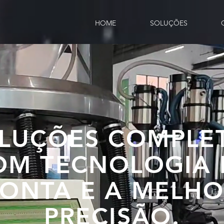
HOME
SOLUÇÕES
LUÇÕES COMPLE
OM TECNOLOGIA 
ONTA E A MELH
PRECISÃO.