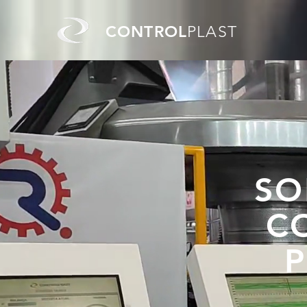
CONTROL
PLAST
SO
C
P